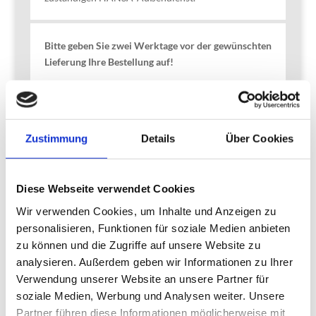
Bitte geben Sie zwei Werktage vor der gewünschten
Lieferung Ihre Bestellung auf!
•
Bestellformular für VLOG-Futter · PDF
•
Bestellformular für VLOG-Futter · Word
Füllen Sie das Formular direkt aus und speichern Sie
die Datei mit Ihren Daten auf Ihrer Festplatte.
Zustimmung
Details
Über Cookies
Anschließend können Sie diese immer wieder
verwenden und direkt per Email oder Fax an unsere
Auftrags-Hotline senden.
Diese Webseite verwendet Cookies
Wir verwenden Cookies, um Inhalte und Anzeigen zu
personalisieren, Funktionen für soziale Medien anbieten
zu können und die Zugriffe auf unsere Website zu
analysieren. Außerdem geben wir Informationen zu Ihrer
Verwendung unserer Website an unsere Partner für
soziale Medien, Werbung und Analysen weiter. Unsere
Partner führen diese Informationen möglicherweise mit
Home