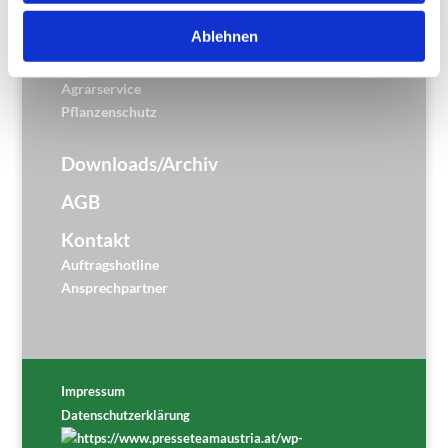
EK Getreide-/Ölsaaten
Ablehnen
Saaten
Düngemittel
Agrarservice
Pflanzenschutz
Downloads/Archiv
AGB
Kontakt
Auftragshotline
Ansprechpartner
Impressum
Datenschutzerklärung