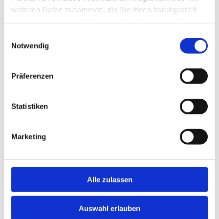
weiteren Daten zusammen, die Sie ihnen bereitgestellt
News/Börse/Markt
haben oder die sie im Rahmen Ihrer Nutzung der Dienste
Agrarwetter
gesammelt haben.
Termine/Veranstaltungen
Einwilligungsauswahl
Kundenportal
Notwendig
Über Uns
Qualitätsmanagement
Präferenzen
Jobs und Karriere
Statistiken
Tiere
Tiernahrung
Schweine
Marketing
Rinder
Rinder Non-GMO
Pflege / Hygiene
Alle zulassen
Eutergesundheit
Klauenhygiene
Auswahl erlauben
Pflanzen