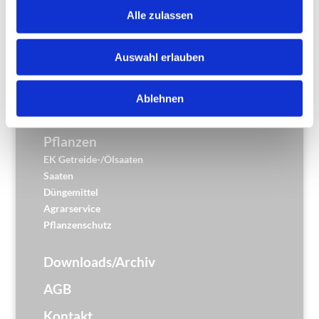
Tiernahrung
Alle zulassen
Schweine
Rinder
Rinder Non-GMO
Auswahl erlauben
Pflege / Hygiene
Eutergesundheit
Ablehnen
Klauenhygiene
Pflanzen
EK Getreide-/Ölsaaten
Saaten
Düngemittel
Agrarservice
Pflanzenschutz
Downloads/Archiv
AGB
Kontakt