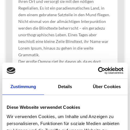
ihren Ort und versorgt sie mit den nötigen
Regelialien. Es ist ein paradiesmatisches Land, in
dem einem gebratene Satzteile in den Mund fliegen.
Nicht einmal von der allmächtigen Interpunktion
werden die Blindtexte beherrscht – ein geradezu
unorthographisches Leben. Eines Tages aber
beschloß eine kleine Zeile Blindtext, ihr Name war
Lorem Ipsum, hinaus zu gehen in die weite
Grammatik.
Der große Oxmox riet ihr davon ab, da es dort
wimmele von bösen Kommata, wilden Fragezeichen
und hinterhältigen Semikoli, doch das Blindtextchen
ließ sich nicht beirren. Es packte seine sieben
Zustimmung
Details
Über Cookies
Versalien, schob sich sein Initial in den Gürtel und
machte sich auf den Weg. Als es die ersten Hügel
des Kursivgebirges erklommen hatte, warf es einen
Diese Webseite verwendet Cookies
letzten Blick zurück auf die Skyline seiner
Heimatstadt Buchstabhausen, die Headline von
Wir verwenden Cookies, um Inhalte und Anzeigen zu
Alphabetdorf und die Subline seiner eigenen Straße,
personalisieren, Funktionen für soziale Medien anbieten
der Zeilengasse.